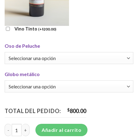
Vino Tinto
(
+
200.00
)
$
Oso de Peluche
Globo metálico
TOTAL DEL PEDIDO:
$
800.00
Hermoso arreglo de alcatraz y gerberas - E56 cantidad
Añadir al carrito