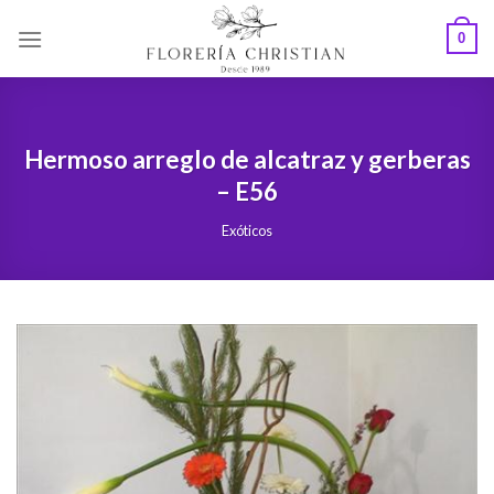
Skip
0
to
content
Hermoso arreglo de alcatraz y gerberas
– E56
Exóticos