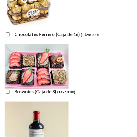
Chocolates Ferrero (Caja de 16)
(
+
250.00
)
$
Brownies (Caja de 8)
(
+
250.00
)
$