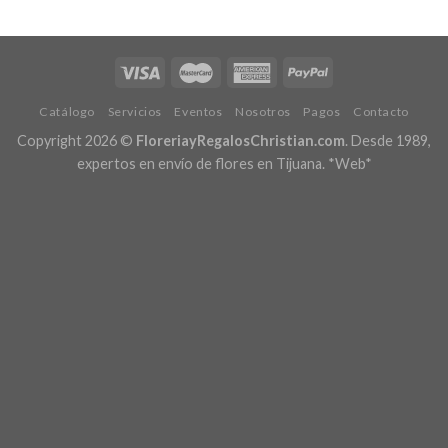
Catálogo
Servicios
Eventos
Nosotros
Pagos
Contacto
Copyright 2026 ©
FloreriayRegalosChristian.com
. Desde 1989,
expertos en envío de flores en Tijuana.
*Web*