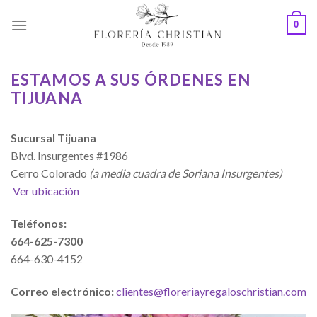
Skip
0
to
content
ESTAMOS A SUS ÓRDENES EN
TIJUANA
Sucursal Tijuana
Blvd. Insurgentes #1986
Cerro Colorado
(a media cuadra de Soriana Insurgentes)
Ver ubicación
Teléfonos:
664-625-7300
664-630-4152
Correo electrónico:
clientes@floreriayregaloschristian.com