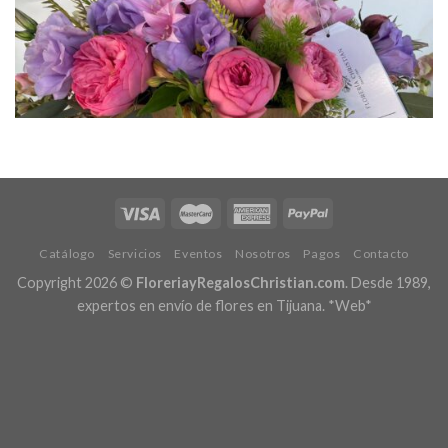
Catálogo
Servicios
Eventos
Nosotros
Pagos
Contacto
Copyright 2026 ©
FloreriayRegalosChristian.com
. Desde 1989,
expertos en envío de flores en Tijuana.
*Web*