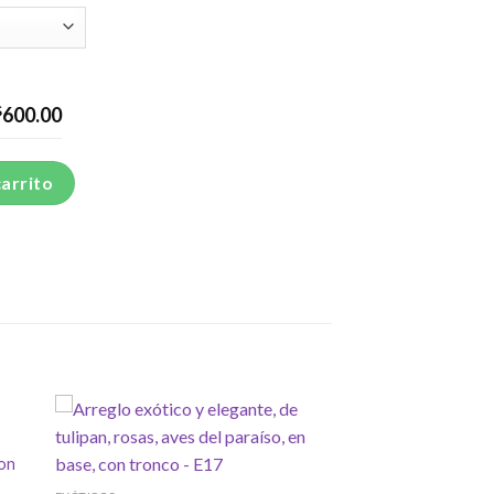
$
600.00
l, gerberas y ave del paraíso - E18 cantidad
carrito
con