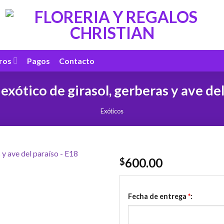
ros
Pagos
Contacto
 exótico de girasol, gerberas y ave de
Exóticos
600.00
$
Fecha de entrega
*
: