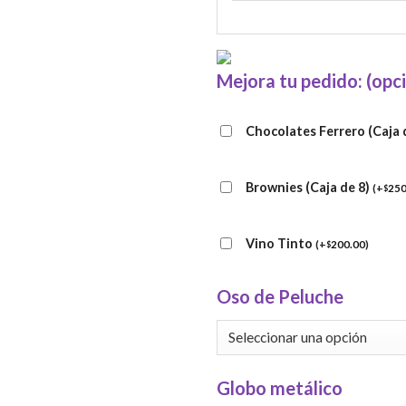
Mejora tu pedido: (opc
Chocolates Ferrero (Caja 
Brownies (Caja de 8)
(
+
250
$
Vino Tinto
(
+
200.00
)
$
Oso de Peluche
Globo metálico