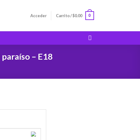
0
Acceder
Carrito /
$
0.00
l paraíso – E18