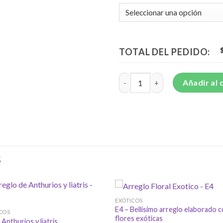
TOTAL DEL PEDIDO:
Arreglo floral exótico de giraso
Añadir al 
S
EXÓTICOS
E4 – Bellísimo arreglo elaborado 
COS
flores exóticas
 Anthurios y liatris