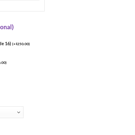
ional)
de 16)
(
+
250.00
)
$
.00
)