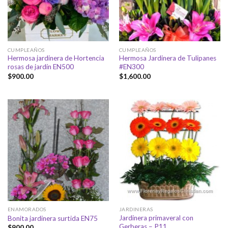
CUMPLEAÑOS
CUMPLEAÑOS
Hermosa jardinera de Hortencia
Hermosa Jardinera de Tulipanes
rosas de jardín EN500
#EN300
$
900.00
$
1,600.00
ENAMORADOS
JARDINERAS
Jardinera primaveral con
Bonita jardinera surtida EN75
Gerberas – P11
$
900.00