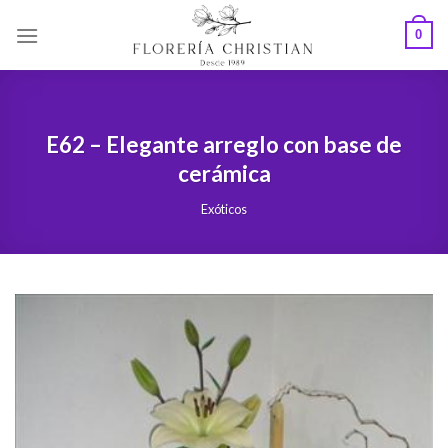
Skip
0
to
content
E62 – Elegante arreglo con base de
cerámica
Exóticos