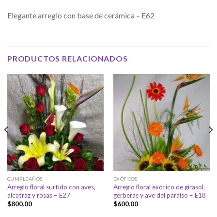
Elegante arreglo con base de cerámica – E62
PRODUCTOS RELACIONADOS
CUMPLEAÑOS
EXÓTICOS
Arreglo floral surtido con aves,
Arreglo floral exótico de girasol,
alcatraz y rosas – E27
gerberas y ave del paraíso – E18
$
800.00
$
600.00