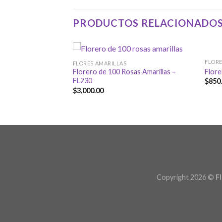
PRODUCTOS RELACIONADO
FLORE
FLORES AMARILLAS
Flore
Florero de 100 Rosas Amarillas –
FL230
$
850
lcatraz y tulipanes
$
3,000.00
Copyright 2026 ©
F