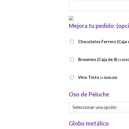
Mejora tu pedido: (opc
Chocolates Ferrero (Caja 
Brownies (Caja de 8)
(
+
250
$
Vino Tinto
(
+
200.00
)
$
Oso de Peluche
Globo metálico