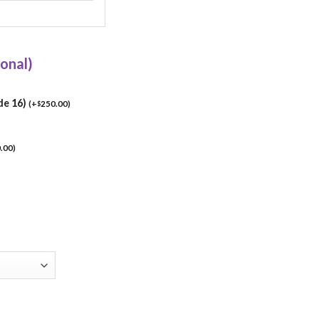
ional)
de 16)
(
+
250.00
)
$
.00
)