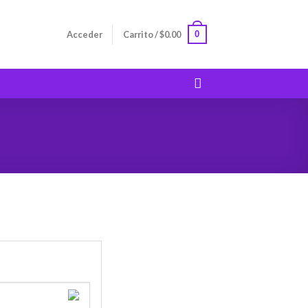
0
Acceder
Carrito /
$
0.00