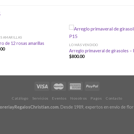
S
S AMARILLAS
ro de 12 rosas amarillas
LO MÁS VENDIDO
.00
Arreglo primaveral de girasoles –
$
800.00
Catálogo
Servicios
Eventos
Nosotros
Pagos
Contacto
loreriayRegalosChristian.com
. Desde 1989, expertos en envío de flor