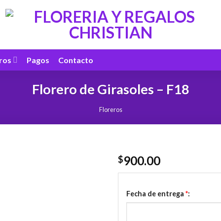
ros
Pagos
Contacto
Florero de Girasoles – F18
Floreros
900.00
$
Fecha de entrega
*
: