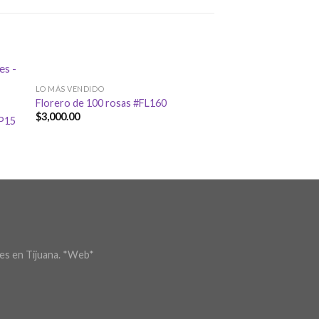
LO MÁS VENDIDO
Florero de 100 rosas #FL160
$
3,000.00
 P15
es en Tijuana.
*Web*