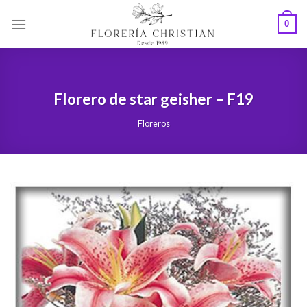
Skip
0
to
content
Florero de star geisher – F19
Floreros