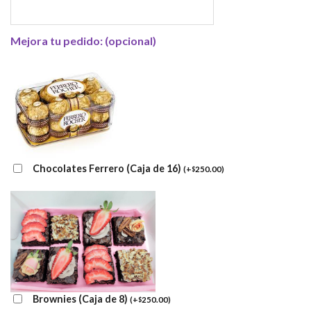
Mejora tu pedido: (opcional)
Chocolates Ferrero (Caja de 16)
(
+
250.00
)
$
Brownies (Caja de 8)
(
+
250.00
)
$