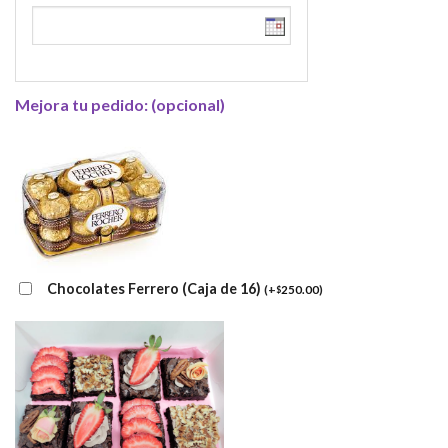
Mejora tu pedido: (opcional)
Chocolates Ferrero (Caja de 16)
(
+
250.00
)
$