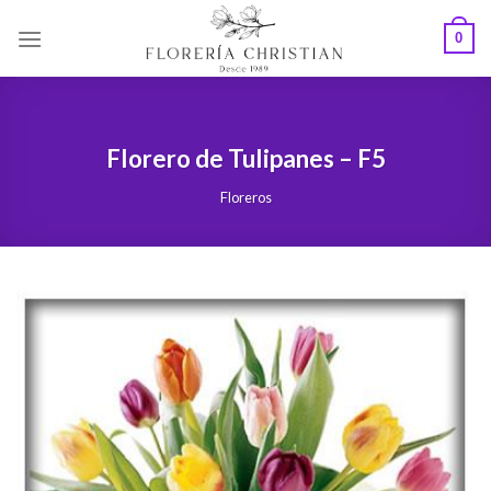
Skip
0
to
content
Florero de Tulipanes – F5
Floreros