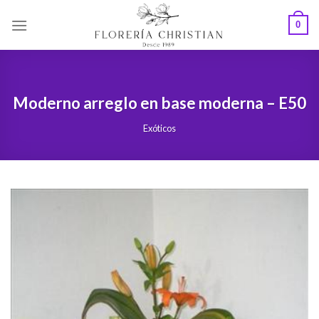
Skip
0
to
content
Moderno arreglo en base moderna – E50
Exóticos