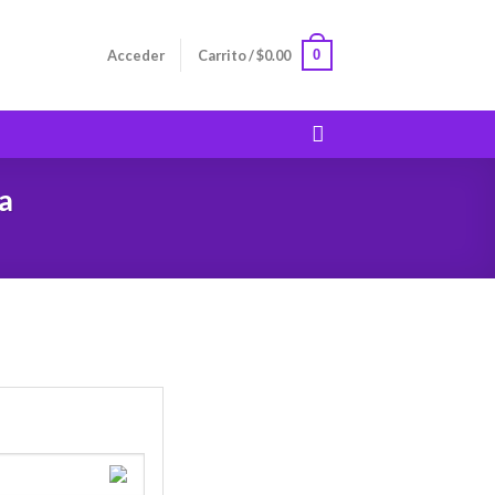
0
Acceder
Carrito /
$
0.00
a