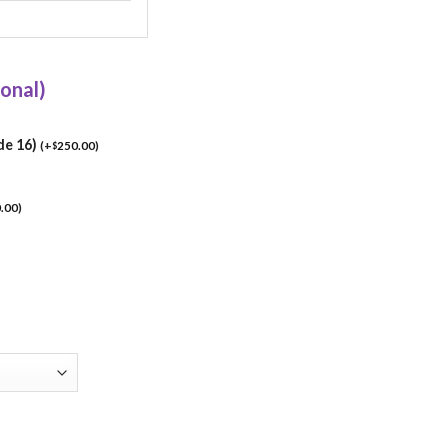
ional)
de 16)
(
+
250.00
)
$
.00
)