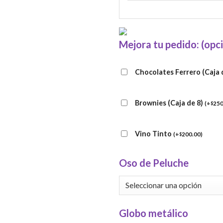
Mejora tu pedido: (opc
Chocolates Ferrero (Caja 
Brownies (Caja de 8)
(
+
250
$
Vino Tinto
(
+
200.00
)
$
Oso de Peluche
Globo metálico