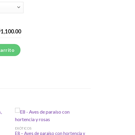
$
1,100.00
e blanca cantidad
carrito
EXÓTICOS
E8 – Aves de paraíso con hortencia y