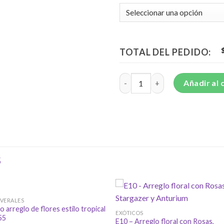
TOTAL DEL PEDIDO:
Hermoso detalle floral con bas
Añadir al 
S
VERALES
o arreglo de flores estilo tropical
EXÓTICOS
55
E10 – Arreglo floral con Rosas,