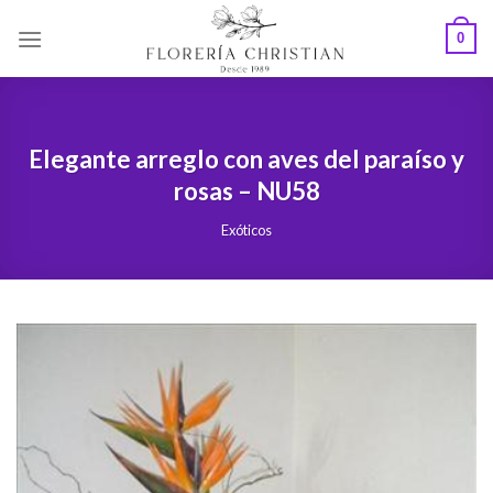
Skip
0
to
content
Elegante arreglo con aves del paraíso y
rosas – NU58
Exóticos