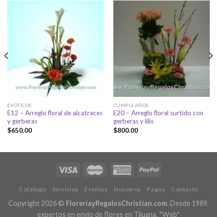
EXÓTICOS
CUMPLEAÑOS
E12 – Arreglo floral de alcatraces
E20 – Arreglo floral surtido con
y gerberas
gerberas y lilis
$
650.00
$
800.00
Catálogo
Servicios
Eventos
Nosotros
Pagos
Contacto
Copyright 2026 ©
FloreriayRegalosChristian.com
. Desde 1989,
expertos en envío de flores en Tijuana.
*Web*