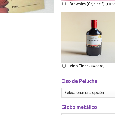
Brownies (Caja de 8)
(
+
250
$
Vino Tinto
(
+
200.00
)
$
Oso de Peluche
Globo metálico