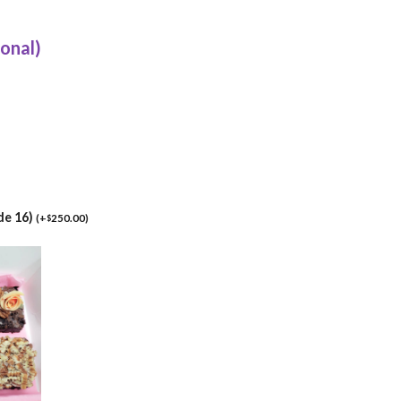
ional)
de 16)
(
+
250.00
)
$