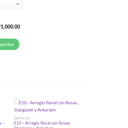
$
1,000.00
argaritas - EN202 cantidad
carrito
EXÓTICOS
s –
E10 – Arreglo floral con Rosas,