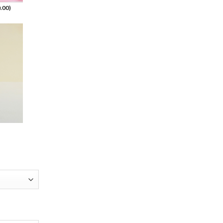
.00
)