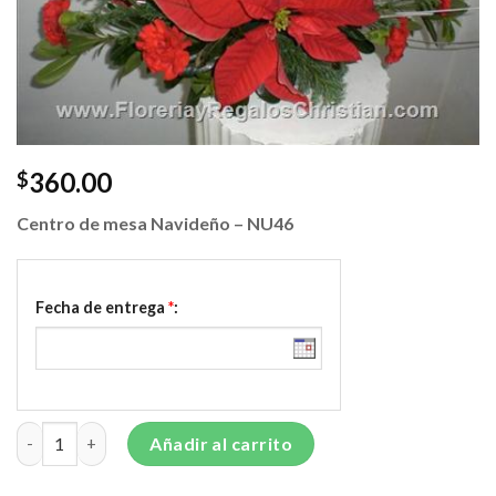
360.00
$
Centro de mesa Navide
ño – NU46
Fecha de entrega
*
:
Centro de mesa Navideño - NU46 cantidad
Añadir al carrito