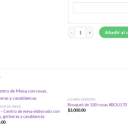
Bouquet de rosas (color a su g
Añadir al 
S
LO MÁS VENDIDO
Bouquet de 100 rosas #BOU170
ROS DE MESA
$
3,000.00
– Centro de mesa elaborado con
s, gerberas y casablancas
.00