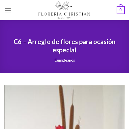
Skip
0
to
content
C6 – Arreglo de flores para ocasión
especial
Cumpleaños