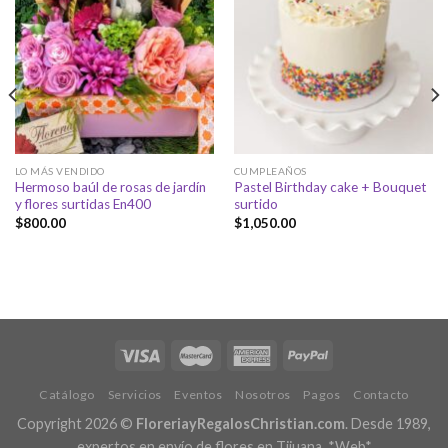
LO MÁS VENDIDO
CUMPLEAÑOS
Hermoso baúl de rosas de jardín
Pastel Birthday cake + Bouquet
y flores surtidas En400
surtido
$
800.00
$
1,050.00
Catálogo
Servicios
Eventos
Nosotros
Pagos
Contacto
Copyright 2026 ©
FloreriayRegalosChristian.com
. Desde 1989,
expertos en envío de flores en Tijuana.
*Web*