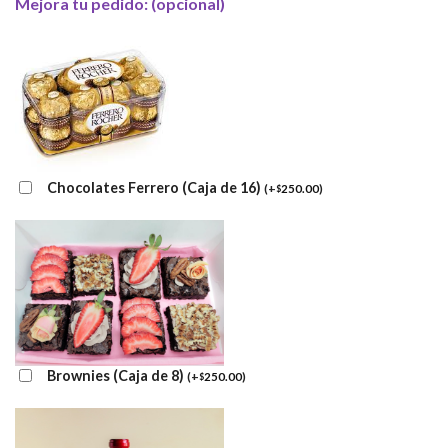
Mejora tu pedido: (opcional)
Chocolates Ferrero (Caja de 16)
(
+
250.00
)
$
Brownies (Caja de 8)
(
+
250.00
)
$