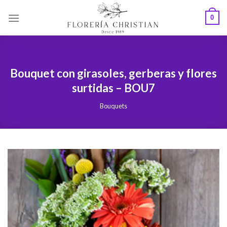
Skip
0
to
content
Bouquet con girasoles, gerberas y flores
surtidas – BOU7
Bouquets