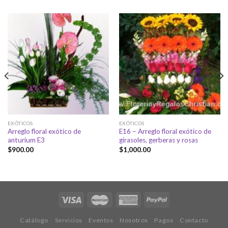
EXÓTICOS
EXÓTICOS
Arreglo floral exótico de
E16 – Arreglo floral exótico de
anturium E3
girasoles, gerberas y rosas
$
900.00
$
1,000.00
Catálogo
Servicios
Eventos
Nosotros
Pagos
Contacto