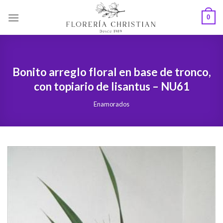
Skip
0
to
content
Bonito arreglo floral en base de tronco,
con topiario de lisantus – NU61
Enamorados