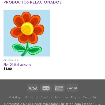
PRODUCTOS RELACIONADOS
GENERALES
Flor Digital en ícono
$
1.00
Catálogo
Servicios
Eventos
Nosotros
Pagos
Contacto
Copyright 2026 ©
FloreriayRegalosChristian.com
. Desde 1989,