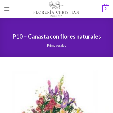
Skip
0
to
content
P10 – Canasta con flores naturales
Primaverales