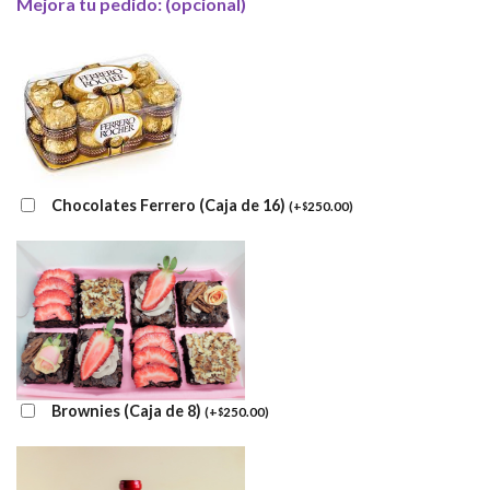
Mejora tu pedido: (opcional)
Chocolates Ferrero (Caja de 16)
(
+
250.00
)
$
Brownies (Caja de 8)
(
+
250.00
)
$