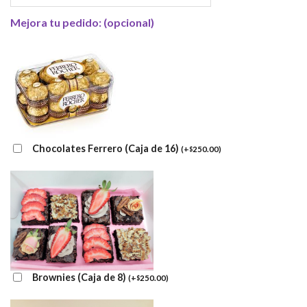
Mejora tu pedido: (opcional)
Chocolates Ferrero (Caja de 16)
(
+
250.00
)
$
Brownies (Caja de 8)
(
+
250.00
)
$